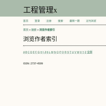
工程管理x
首页
登录
注册
搜索
最新一期
过刊浏览
首页
>
搜索
>
浏览作者索引
浏览作者索引
A
B
C
D
E
F
G
H
I
J
K
L
M
N
O
P
Q
R
S
T
U
V
W
X
Y
Z
全部
ISSN: 2737-4599