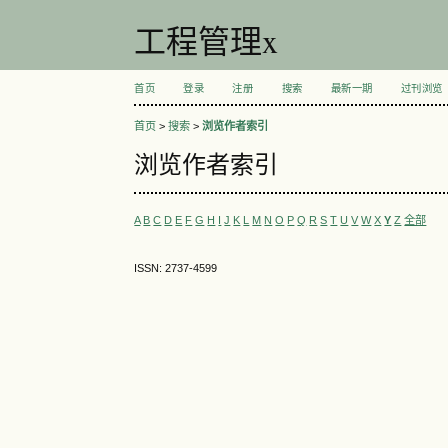
工程管理x
首页
登录
注册
搜索
最新一期
过刊浏览
首页
>
搜索
>
浏览作者索引
浏览作者索引
A
B
C
D
E
F
G
H
I
J
K
L
M
N
O
P
Q
R
S
T
U
V
W
X
Y
Z
全部
ISSN: 2737-4599