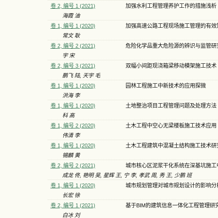
卷 2, 编号 1 (2021)
加强水利工程管理养护工作的措施浅析
海霞 油
卷 1, 编号 1 (2020)
加强高速公路工程现场施工管理的有效
常文 耿
卷 2, 编号 2 (2021)
危险化学品重大危险源的辨识与监管研
宇 宋
卷 2, 编号 3 (2021)
双幅小间距现浇箱梁移动模架施工技术
鹏飞 陆, 天宇 毛
卷 1, 编号 1 (2020)
园林工程施工中新技术的应用探微
洪海 李
卷 1, 编号 1 (2020)
土地整治项目工程管理问题及处理方法
科 高
卷 1, 编号 2 (2020)
土木工程中空心无梁楼板施工技术应用
伟清 李
卷 1, 编号 1 (2020)
土木工程建筑中混凝土结构施工技术研
锡麟 黄
卷 2, 编号 2 (2021)
城市核心区泥浆干化系统在深基坑施工
成龙 佟, 艳明 吴, 星辉 王, 宁 李, 孝武 周, 秀 王, 少鹏 班
卷 1, 编号 1 (2020)
城市规划管理对城市规划设计的影响分
长宏 徐
卷 2, 编号 1 (2021)
基于BIM的建筑信息一体化工程管理研
白冰 刘